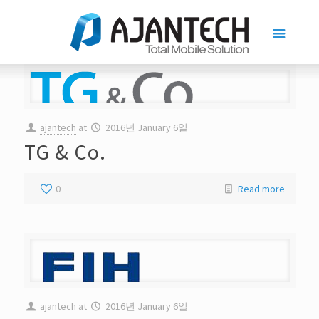
ajantech
at
2016년 January 6일
TG & Co.
0
Read more
ajantech
at
2016년 January 6일