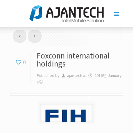
Foxconn international
holdings
0
Published by
ajantech
at
2016년 January
6일