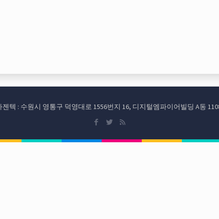
d. (주)아젠텍 : 수원시 영통구 덕영대로 1556번지 16, 디지털엠파이어빌딩 A동 1108호 TEL: