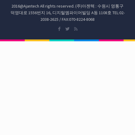
2016@Ajantech All rights reserved. (주)아젠텍 : 수원시 영통구
덕영대로 1556번지 16, 디지털엠파이어빌딩 A동 1108호 TEL:02-
2038-2625 / FAX:070-8224-8068