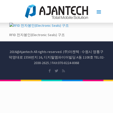
RFID 전자봉인(Electronic Seals) 구조
2016@Ajantech All rights reserved. (주)아젠텍 : 수원시 영통구
덕영대로 1556번지 16, 디지털엠파이어빌딩 A동 1108호 TEL:02-
2038-2625 / FAX:070-8224-8068