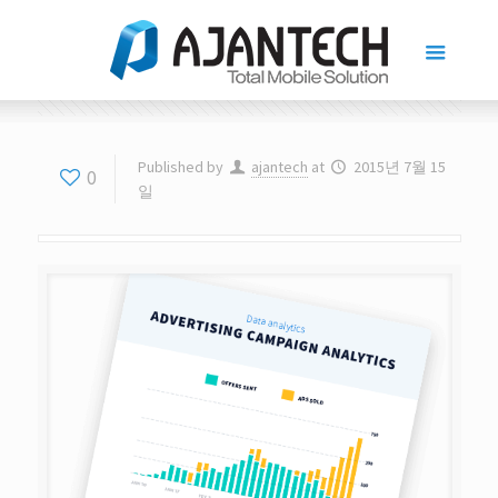
Published by
ajantech
at
2015년 7월 15
0
일