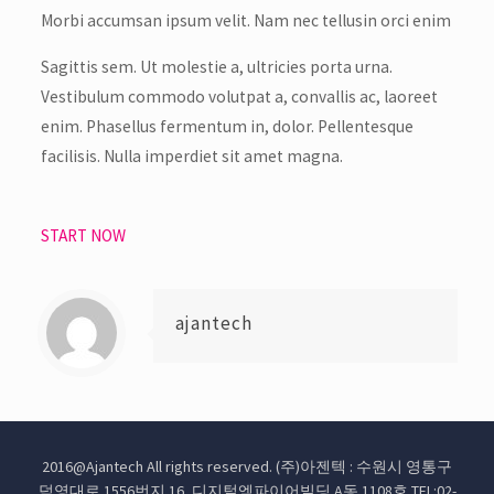
Morbi accumsan ipsum velit. Nam nec tellusin orci enim
Sagittis sem. Ut molestie a, ultricies porta urna.
Vestibulum commodo volutpat a, convallis ac, laoreet
enim. Phasellus fermentum in, dolor. Pellentesque
facilisis. Nulla imperdiet sit amet magna.
START NOW
ajantech
2016@Ajantech All rights reserved. (주)아젠텍 : 수원시 영통구
덕영대로 1556번지 16, 디지털엠파이어빌딩 A동 1108호 TEL:02-