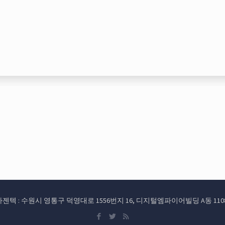
d. (주)아젠텍 : 수원시 영통구 덕영대로 1556번지 16, 디지털엠파이어빌딩 A동 1108호 TEL: