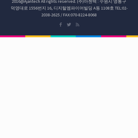
2016@Ajantech All rights reserved. (주)아젠텍 : 수원시 영통구
덕영대로 1556번지 16, 디지털엠파이어빌딩 A동 1108호 TEL:02-
2038-2625 / FAX:070-8224-8068