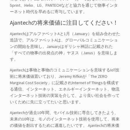
Sprint、Helio、LG、PANTECHなどと協力を通じて物事インタ
ーネット時代を早めるに寄与しています。
Ajantechの将来価値に注目してください！
AjantechはアルファベットAと1月（January）を組み合わせた
造語で、アルファベットAは、グローバルコミュニケーショ
ンの開始を意味し、Januaryはギリシャ神話に記載された
「すべての物事の出発点の神」ヤヌス（Janus）を意味しま
す。
Ajantechは事物と事物のコミュニケーションを意味するIoT技
術に将来価値置いており、Jeremy Rifkinが「The ZERO
Marginal Cost Society」に記載されInternet of Thingsを構成す
る通信、インターネット、エネルギーインターネット、物流
インターネット技術の実装を介して、より良い社会を作って
いくために先に立ってたいと思います。
Ajantechが過去10年間、モバイル技術に専念してきたよう、
未来の10年は、モノのインターネット技術を使用して、将来
の価値を創出するために邁進したいです。 Ajantechの将来価