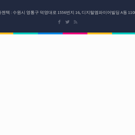
d. (주)아젠텍 : 수원시 영통구 덕영대로 1556번지 16, 디지털엠파이어빌딩 A동 1108호 TEL: