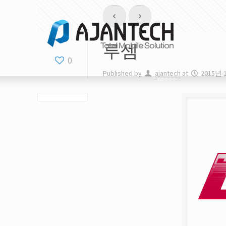
루셈
0
Published by
ajantech
at
2015년 