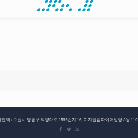
d. (주)아젠텍 : 수원시 영통구 덕영대로 1556번지 16, 디지털엠파이어빌딩 A동 1108호 TEL: