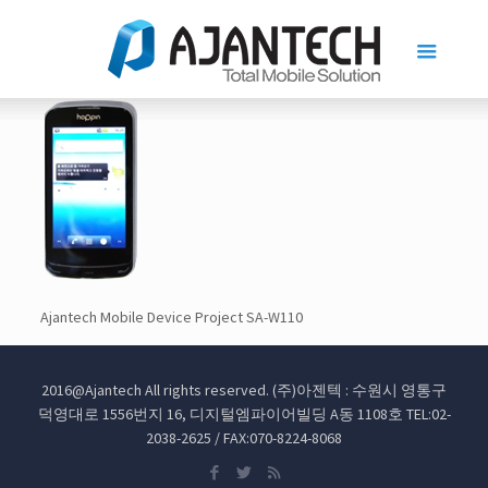
Ajantech Mobile Device Project SA-W110
2016@Ajantech All rights reserved. (주)아젠텍 : 수원시 영통구
덕영대로 1556번지 16, 디지털엠파이어빌딩 A동 1108호 TEL:02-
2038-2625 / FAX:070-8224-8068