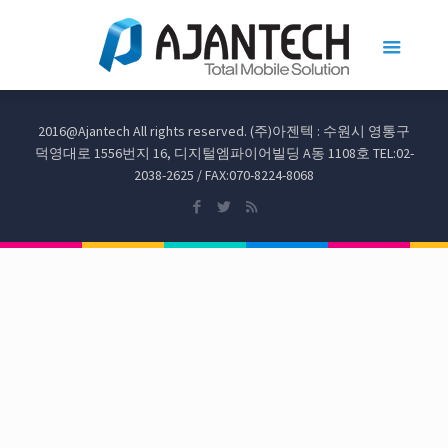
2016@Ajantech All rights reserved. (주)아젠텍 : 수원시 영통구
덕영대로 1556번지 16, 디지털엠파이어빌딩 A동 1108호 TEL:02-
2038-2625 / FAX:070-8224-8068