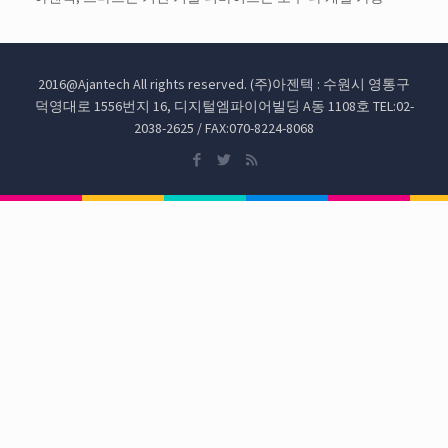
2016@Ajantech All rights reserved. (주)아젠텍 : 수원시 영통구
덕영대로 1556번지 16, 디지털엠파이어빌딩 A동 1108호 TEL:02-
2038-2625 / FAX:070-8224-8068